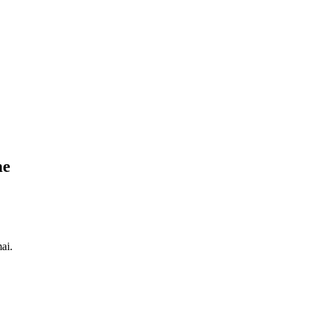
me
ai.